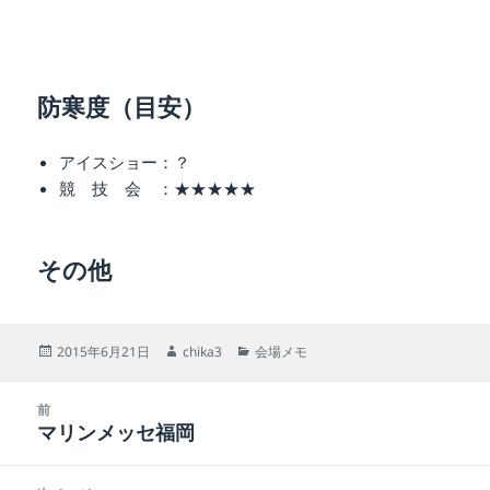
防寒度（目安）
アイスショー：？
競 技 会 ：★★★★★
その他
投
作
カ
2015年6月21日
chika3
会場メモ
稿
成
テ
日:
者
ゴ
投
リ
前
稿
マリンメッセ福岡
ー
前
ナ
の
ビ
投