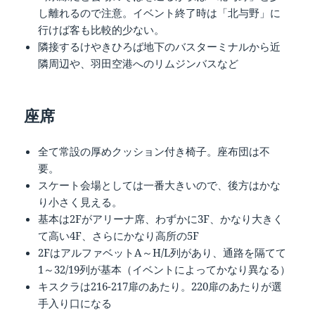
し離れるので注意。イベント終了時は「北与野」に
行けば客も比較的少ない。
隣接するけやきひろば地下のバスターミナルから近
隣周辺や、羽田空港へのリムジンバスなど
座席
全て常設の厚めクッション付き椅子。座布団は不
要。
スケート会場としては一番大きいので、後方はかな
り小さく見える。
基本は2Fがアリーナ席、わずかに3F、かなり大きく
て高い4F、さらにかなり高所の5F
2FはアルファベットA～H/L列があり、通路を隔てて
1～32/19列が基本（イベントによってかなり異なる）
キスクラは216-217扉のあたり。220扉のあたりが選
手入り口になる