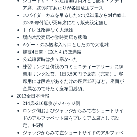
ショートサイドの通路前は両方とも記者・メディ
ア席。209扉前あたりが各国放送ブース
スパイダーカムを吊るしたので221扉から対角線上
の239扉付近が死角席になり販売設定無し
トイレは改善なく大混雑
場内常設売店や臨時売店も稼働
Aゲートのみ観客入り口としたので大混雑
競技4日間・EXともほぼ満席
公式練習時は少々寒かった
練習リンクは併設のコミュニティーアリーナに練
習用リンク設営。1日3,500円で販売（完売）。客
席用には段差があるだけの座席15列ほど。座面が
金属なので冷たく座布団必須。
2013全日本情報
214扉-216扉側がジャッジ側
ロング側およびジャッジからみて右ショートサイ
ドのアルファベット席をプレミアム席として設
定。4-5列
ジャッジからみて左ショートサイドのアルファベ