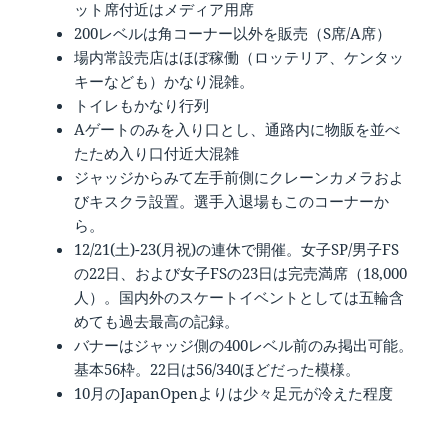
ット席付近はメディア用席
200レベルは角コーナー以外を販売（S席/A席）
場内常設売店はほぼ稼働（ロッテリア、ケンタッ
キーなども）かなり混雑。
トイレもかなり行列
Aゲートのみを入り口とし、通路内に物販を並べ
たため入り口付近大混雑
ジャッジからみて左手前側にクレーンカメラおよ
びキスクラ設置。選手入退場もこのコーナーか
ら。
12/21(土)-23(月祝)の連休で開催。女子SP/男子FS
の22日、および女子FSの23日は完売満席（18,000
人）。国内外のスケートイベントとしては五輪含
めても過去最高の記録。
バナーはジャッジ側の400レベル前のみ掲出可能。
基本56枠。22日は56/340ほどだった模様。
10月のJapanOpenよりは少々足元が冷えた程度